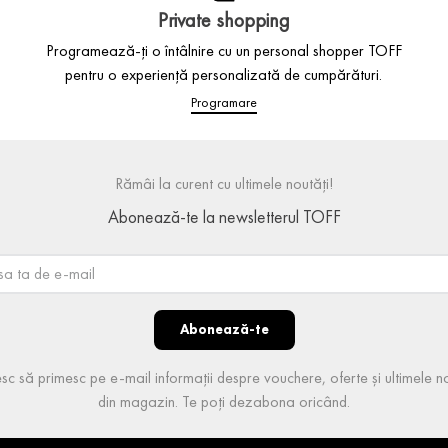
Private shopping
Programează-ți o întâlnire cu un personal shopper TOFF
pentru o experiență personalizată de cumpărături.
Programare
Rămâi la curent cu ultimele noutăți!
Abonează-te la newsletterul TOFF
Abonează-te
sc să primesc pe e-mail informații despre vouchere, oferte și ultimele no
din magazin. Te poți dezabona oricând.