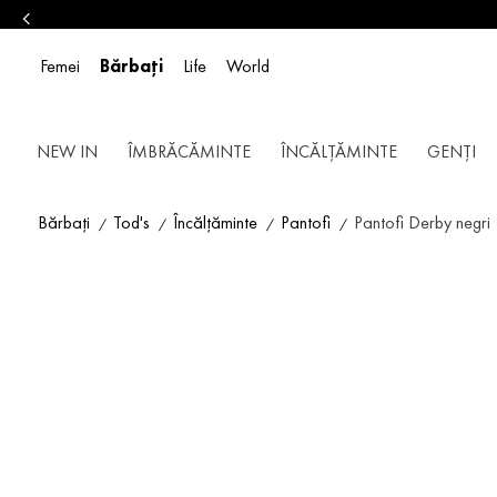
Femei
Bărbați
Life
World
NEW IN
ÎMBRĂCĂMINTE
ÎNCĂLȚĂMINTE
GENȚI
Bărbați
Tod's
Încălțăminte
Pantofi
Pantofi Derby negri