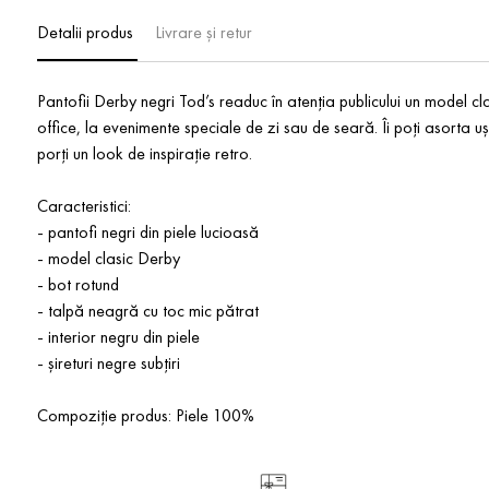
Detalii produs
Livrare și retur
Pantofii Derby negri Tod’s readuc în atenția publicului un model cla
office, la evenimente speciale de zi sau de seară. Îi poți asorta uș
porți un look de inspirație retro.
Caracteristici:
- pantofi negri din piele lucioasă
- model clasic Derby
- bot rotund
- talpă neagră cu toc mic pătrat
- interior negru din piele
- șireturi negre subțiri
Compoziție produs: Piele 100%