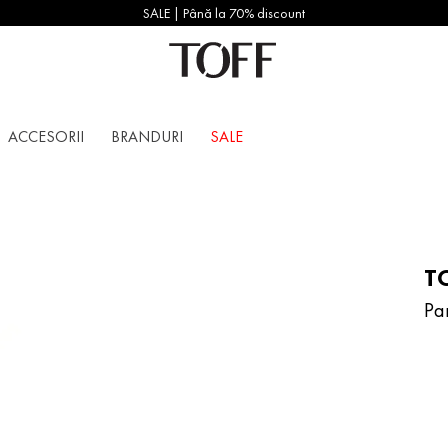
SALE | Până la 70% discount
ACCESORII
BRANDURI
SALE
T
Pa