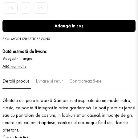
8.5
9
9.5
Adaugă în coș
SKU
:
MGDT17823TICBSVUN01
Dată estimată de livrare:
9 august
-
11 august
Află mai multe
Detalii produs
Livrare și retur
Contactează-ne
Ghetele din piele întoarsă Santoni sunt inspirate de un model retro,
clasic, ce poate fi integrat în orice garderobă. Le poți purta cu jeanși
sau cu pantaloni de costum, în lookuri smar casual, în nuanțe de gri,
neutre sau cu tonuri aprinse, contrastul alb-negru fiind unul foarte
ofertant.
Caracteristici: