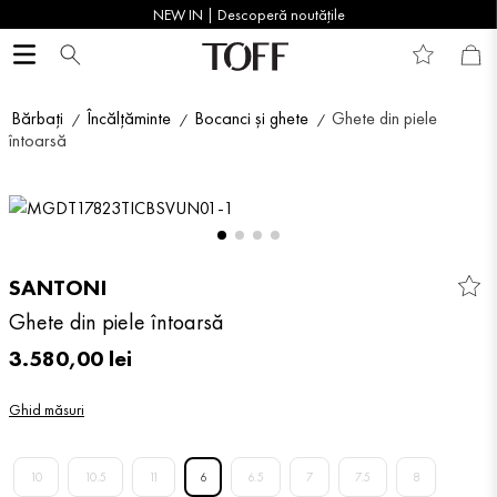
NEW IN | Descoperă noutățile
Bărbați
Încălțăminte
Bocanci și ghete
Ghete din piele
întoarsă
SANTONI
Ghete din piele întoarsă
3
.
580
,
00
lei
Ghid măsuri
10
10.5
11
6
6.5
7
7.5
8