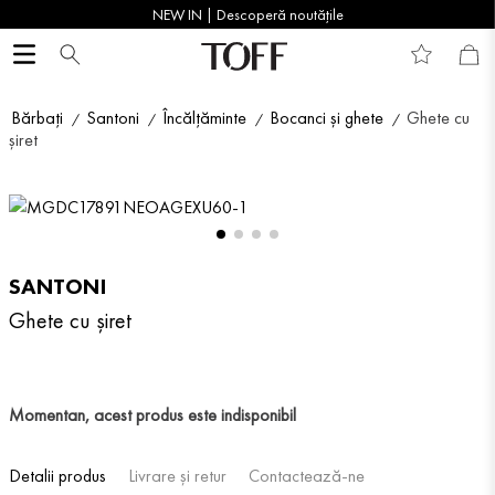
NEW IN | Descoperă noutățile
Bărbați
Santoni
Încălțăminte
Bocanci și ghete
Ghete cu
șiret
SANTONI
Ghete cu șiret
Momentan, acest produs este indisponibil
Detalii produs
Livrare și retur
Contactează-ne