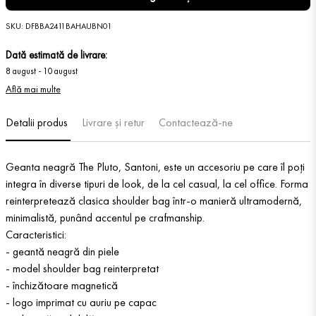
SKU
:
DFBBA2411BAHAUBN01
Dată estimată de livrare:
8 august
-
10 august
Află mai multe
Detalii produs
Livrare și retur
Contactează-ne
Geanta neagră The Pluto, Santoni, este un accesoriu pe care îl poți
integra în diverse tipuri de look, de la cel casual, la cel office. Forma
reinterpretează clasica shoulder bag într-o manieră ultramodernă,
minimalistă, punând accentul pe crafmanship.
Caracteristici:
- geantă neagră din piele
- model shoulder bag reinterpretat
- închizătoare magnetică
- logo imprimat cu auriu pe capac