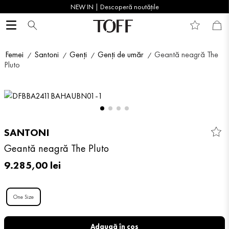
NEW IN | Descoperă noutățile
Femei
Santoni
Genți
Genți de umăr
Geantă neagră The
Pluto
SANTONI
Geantă neagră The Pluto
9
.
285
,
00
lei
One Size
Adaugă în coș