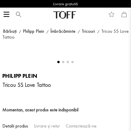
Livrare gratuită
Bărbați
Philipp Plein
Îmbrăcăminte
Tricouri
Tricou SS Love
Tattoo
PHILIPP PLEIN
Tricou SS Love Tattoo
Momentan, acest produs este indisponibil
Detalii produs
Livrare și retur
Contactează-ne