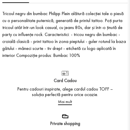
Tricoul negru din bumbac Philipp Plein alătură colecției tale o piesă
cu o personalitate puternică, generată de printul tattoo. Poți purta
tricoul atât într-un look casual, cu jeans 80s, dar și într-o ținută de
party cu influențe rock. Caracteristici: - tricou negru din bumbac -
croială clasică - print tattoo în zona pieptului - guler rotund la baza
gâtului - mâneci scurte - tiv drept - etichetă cu logo aplicată în
interior Compoziție produs: Bumbac 100%
Card Cadou
Pentru cadouri inspirate, alege cardul cadou TOFF –
soluția perfectă pentru orice ocazie.
Mai mult
Private shopping