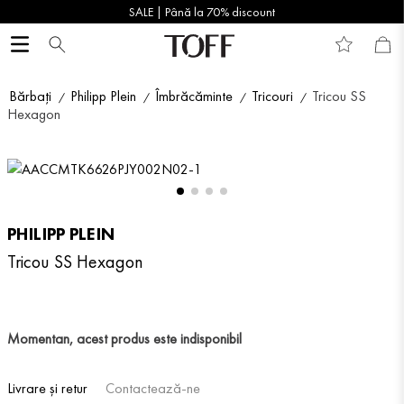
SALE | Până la 70% discount
Bărbați
Philipp Plein
Îmbrăcăminte
Tricouri
Tricou SS
Hexagon
PHILIPP PLEIN
Tricou SS Hexagon
Momentan, acest produs este indisponibil
Livrare și retur
Contactează-ne