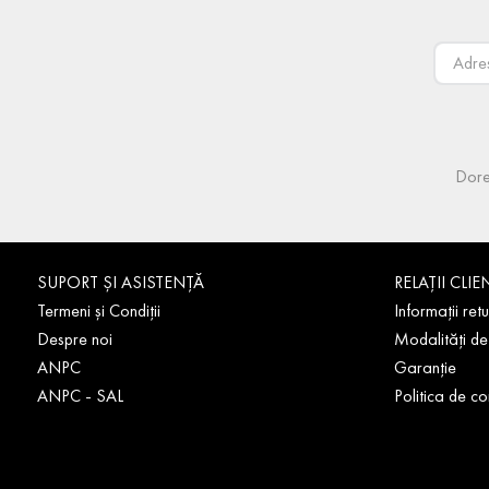
Dore
SUPORT ȘI ASISTENȚĂ
RELAȚII CLIE
Termeni și Condiții
Informații retu
Despre noi
Modalități de
ANPC
Garanție
ANPC - SAL
Politica de co