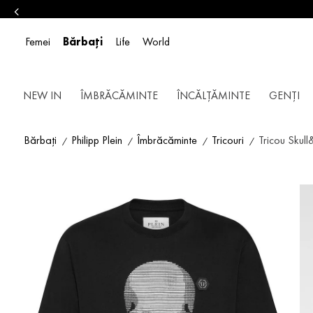
Femei
Bărbați
Life
World
NEW IN
ÎMBRĂCĂMINTE
ÎNCĂLȚĂMINTE
GENȚI
Bărbați
Philipp Plein
Îmbrăcăminte
Tricouri
Tricou Skul