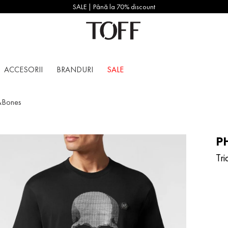
SALE | Până la 70% discount
ACCESORII
BRANDURI
SALE
l&Bones
PH
Tr