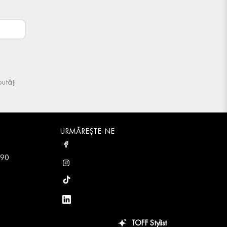
utăți
URMĂREȘTE-NE
 90
TOFF Stylist