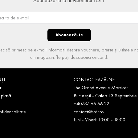
Abonează-te la newsletterul TOFF
Abonează-te
sc să primesc pe e-mail informații despre vouchere, oferte și ultimele no
din magazin. Te poți dezabona oricând.
NȚI
CONTACTEAZĂ-NE
r
The Grand Avenue Marriott
 plată
București - Calea 13 Septembrie
+40737 66 66 22
nfidențialitate
contact@toff.ro
Luni - Vineri: 10:00 - 18:00