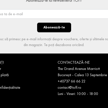
Abonează-te la newsletterul TOFF
Abonează-te
sc să primesc pe e-mail informații despre vouchere, oferte și ultimele no
din magazin. Te poți dezabona oricând.
NȚI
CONTACTEAZĂ-NE
r
The Grand Avenue Marriott
 plată
București - Calea 13 Septembrie
+40737 66 66 22
nfidențialitate
contact@toff.ro
Luni - Vineri: 10:00 - 18:00