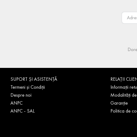
Dore
SUPORT ȘI ASISTENȚĂ
RELAȚII CLIE
Termeni și Condiții
Informații retu
Despre noi
Modalități de
ANPC
Garanție
ANPC - SAL
Politica de co