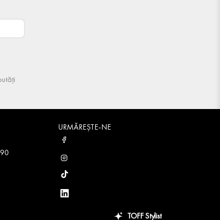
utăți
URMĂREȘTE-NE
 90
TOFF Stylist