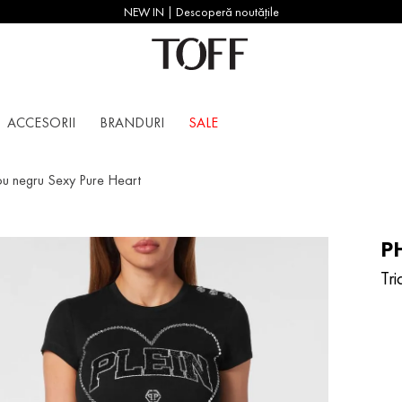
NEW IN | Descoperă noutățile
ACCESORII
BRANDURI
SALE
ou negru Sexy Pure Heart
PH
Tr