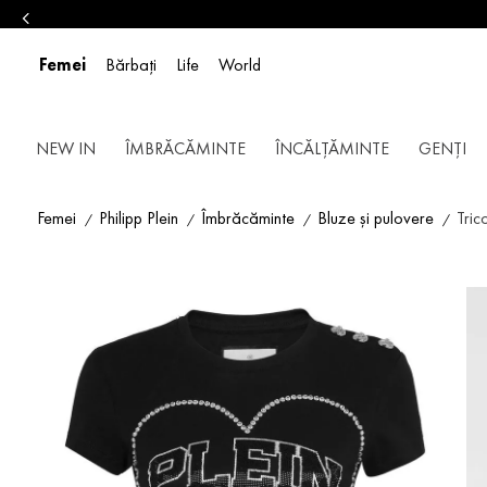
Femei
Bărbați
Life
World
NEW IN
ÎMBRĂCĂMINTE
ÎNCĂLȚĂMINTE
GENȚI
Femei
Philipp Plein
Îmbrăcăminte
Bluze și pulovere
Tric