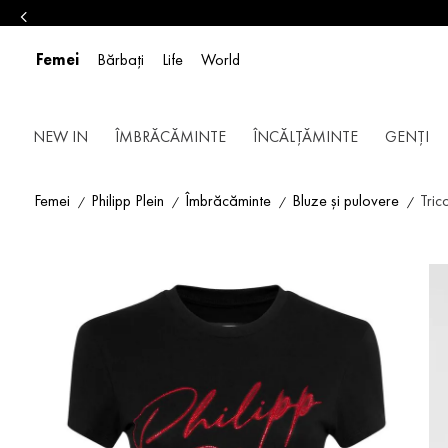
Femei
Bărbați
Life
World
NEW IN
ÎMBRĂCĂMINTE
ÎNCĂLȚĂMINTE
GENȚI
Femei
Philipp Plein
Îmbrăcăminte
Bluze și pulovere
Tric