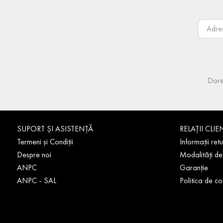
Dore
SUPORT ȘI ASISTENȚĂ
RELAȚII CLIE
Termeni și Condiții
Informații retu
Despre noi
Modalități de
ANPC
Garanție
ANPC - SAL
Politica de co