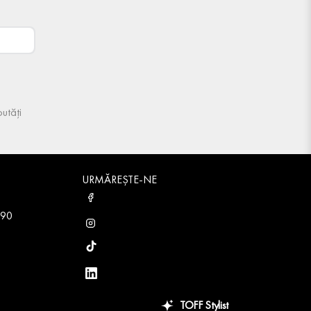
utăți
URMĂREȘTE-NE
 90
TOFF Stylist