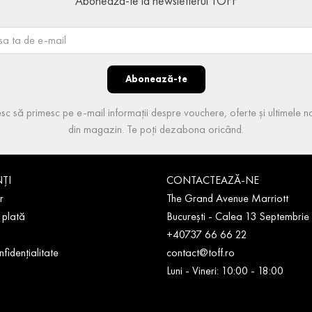
Abonează-te la newsletterul TOFF
Abonează-te
sc să primesc pe e-mail informații despre vouchere, oferte și ultimele no
din magazin. Te poți dezabona oricând.
NȚI
CONTACTEAZĂ-NE
r
The Grand Avenue Marriott
 plată
București - Calea 13 Septembrie
+40737 66 66 22
nfidențialitate
contact@toff.ro
Luni - Vineri: 10:00 - 18:00