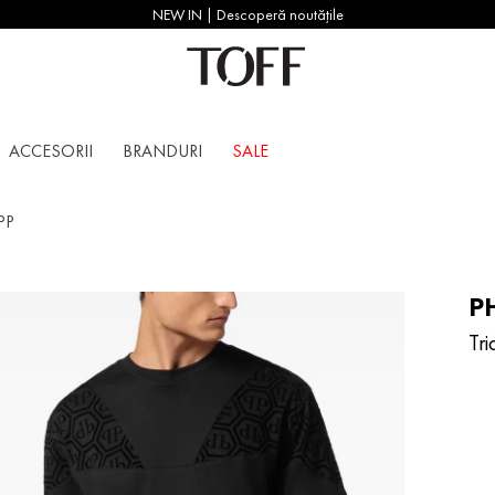
NEW IN | Descoperă noutățile
ACCESORII
BRANDURI
SALE
PP
PH
Tr