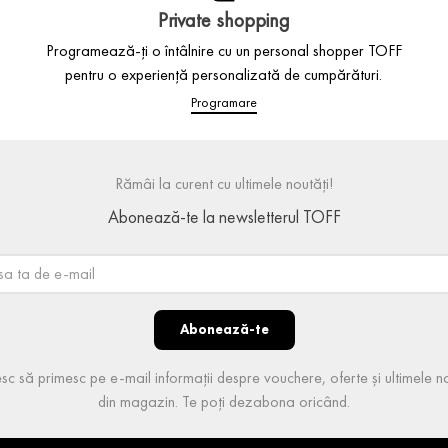
Private shopping
Programează-ți o întâlnire cu un personal shopper TOFF
pentru o experiență personalizată de cumpărături.
Programare
Rămâi la curent cu ultimele noutăți!
Abonează-te la newsletterul TOFF
Abonează-te
sc să primesc pe e-mail informații despre vouchere, oferte și ultimele no
din magazin. Te poți dezabona oricând.