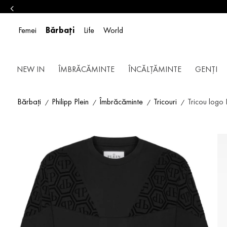
Femei
Bărbați
Life
World
NEW IN
ÎMBRĂCĂMINTE
ÎNCĂLȚĂMINTE
GENȚI
Bărbați
Philipp Plein
Îmbrăcăminte
Tricouri
Tricou logo 