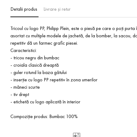
Detalii produs
Livrare și retur
Tricoul cu logo PP, Philipp Plein, este o piesă pe care o poți purt
asortat cu multiple modele de jachetă, de la bomber, la sacou, dar ș
repetitiv dă un farmec grafic piesei.
Caracteristici:
- tricou negru din bumbac
- croiala clasică dreaptă
- guler rotund la baza gâtului
- inserție cu logo PP repetitiv în zona umerilor
- mâneci scurte
- tiv drept
- etichetă cu logo aplicată în interior
Compoziție produs: Bumbac 100%