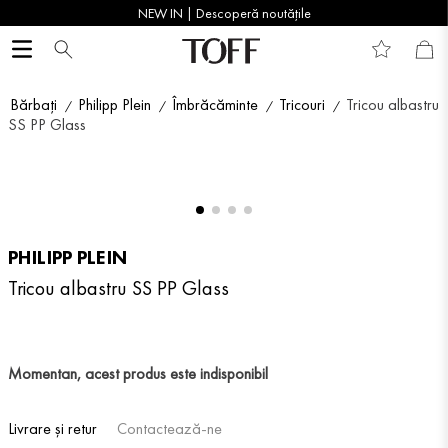
NEW IN | Descoperă noutățile
Bărbați
Philipp Plein
Îmbrăcăminte
Tricouri
Tricou albastru
SS PP Glass
PHILIPP PLEIN
Tricou albastru SS PP Glass
Momentan, acest produs este indisponibil
Livrare și retur
Contactează-ne