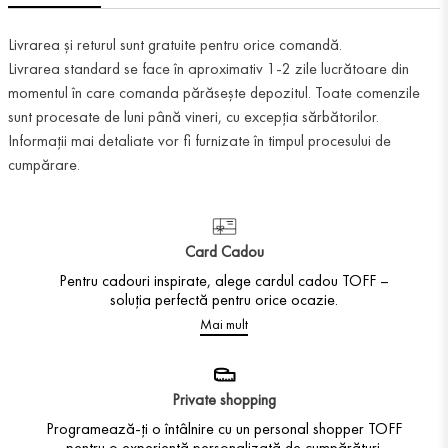
Livrarea și returul sunt gratuite pentru orice comandă.
Livrarea standard se face în aproximativ 1-2 zile lucrătoare din
momentul în care comanda părăsește depozitul. Toate comenzile
sunt procesate de luni până vineri, cu excepția sărbătorilor.
Informații mai detaliate vor fi furnizate în timpul procesului de
cumpărare.
Card Cadou
Pentru cadouri inspirate, alege cardul cadou TOFF –
soluția perfectă pentru orice ocazie.
Mai mult
Private shopping
Programează-ți o întâlnire cu un personal shopper TOFF
pentru o experiență personalizată de cumpărături.