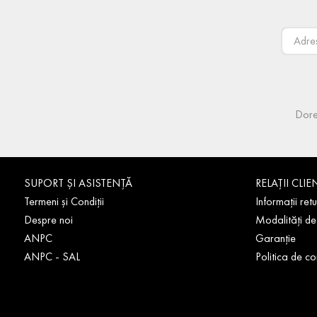
Dore
SUPORT ȘI ASISTENȚĂ
RELAȚII CLIE
Termeni și Condiții
Informații retu
Despre noi
Modalități de
ANPC
Garanție
ANPC - SAL
Politica de co