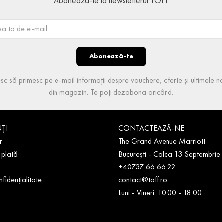
Abonează-te la newsletterul TOFF
Abonează-te
sc să primesc pe e-mail informații despre vouchere, oferte și ultimele no
din magazin. Te poți dezabona oricând.
NȚI
CONTACTEAZĂ-NE
r
The Grand Avenue Marriott
 plată
București - Calea 13 Septembrie
+40737 66 66 22
nfidențialitate
contact@toff.ro
Luni - Vineri: 10:00 - 18:00