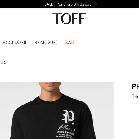
SALE | Până la 70% discount
ACCESORII
BRANDURI
SALE
u SS
PH
Tr