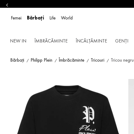
Femei
Bărbați
Life
World
NEW IN
ÎMBRĂCĂMINTE
ÎNCĂLȚĂMINTE
GENȚI
Bărbați
Philipp Plein
Îmbrăcăminte
Tricouri
Tricou negr