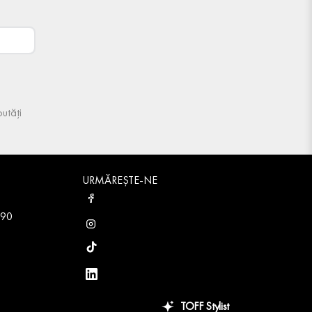
utăți
URMĂREȘTE-NE
 90
TOFF Stylist