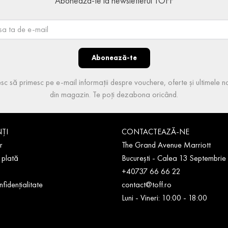
Abonează-te la newsletterul TOFF
Abonează-te
sc să primesc pe e-mail informații despre vouchere, oferte și ultimele no
din magazin. Te poți dezabona oricând.
NȚI
CONTACTEAZĂ-NE
r
The Grand Avenue Marriott
 plată
București - Calea 13 Septembrie
+40737 66 66 22
nfidențialitate
contact@toff.ro
Luni - Vineri: 10:00 - 18:00