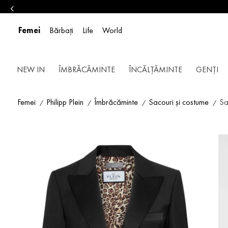
Femei
Bărbați
Life
World
NEW IN
ÎMBRĂCĂMINTE
ÎNCĂLȚĂMINTE
GENȚI
Femei
Philipp Plein
Îmbrăcăminte
Sacouri și costume
Sa