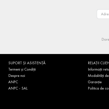
Dore
SUPORT ȘI ASISTENȚĂ
RELAȚII CLIE
Termeni și Condiții
Informații retu
Despre noi
Modalități de
ANPC
Garanție
ANPC - SAL
Politica de co