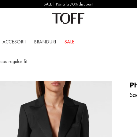
SALE | Până la 70% discount
ACCESORII
BRANDURI
SALE
cou regular fit
PH
Sa