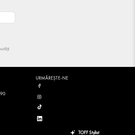
utăți
URMĂREȘTE-NE
 90
TOFF Stylist