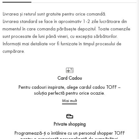
Livrarea și returul sunt gratuite pentru orice comandă.
Livrarea standard se face în aproximativ 1-2 zile lucrătoare din
momentul în care comanda părăsește depozitul. Toate comenzile
sunt procesate de luni până vineri, cu excepția sărbătorilor.
Informații mai detaliate vor fi furnizate în timpul procesului de
cumpărare.
Card Cadou
Pentru cadouri inspirate, alege cardul cadou TOFF –
soluția perfectă pentru orice ocazie.
Mai mult
Private shopping
Programează-ți o întâlnire cu un personal shopper TOFF
pentru o experiență personalizată de cumpărături.