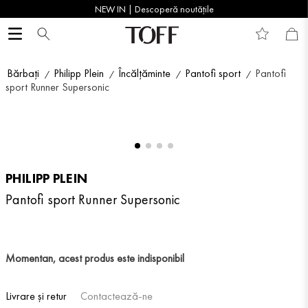
NEW IN | Descoperă noutățile
Bărbați
Philipp Plein
Încălțăminte
Pantofi sport
Pantofi
sport Runner Supersonic
PHILIPP PLEIN
Pantofi sport Runner Supersonic
Momentan, acest produs este indisponibil
Livrare și retur
Contactează-ne