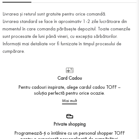
Livrarea și returul sunt gratuite pentru orice comandă.
Livrarea standard se face în aproximativ 1-2 zile lucrătoare din
momentul în care comanda părăsește depozitul. Toate comenzile
sunt procesate de luni până vineri, cu excepția sărbătorilor.
Informații mai detaliate vor fi furnizate în timpul procesului de
cumpărare.
Card Cadou
Pentru cadouri inspirate, alege cardul cadou TOFF –
soluția perfectă pentru orice ocazie.
Mai mult
Private shopping
Programează-ți o întâlnire cu un personal shopper TOFF
pentru o experiență personalizată de cumpărături.