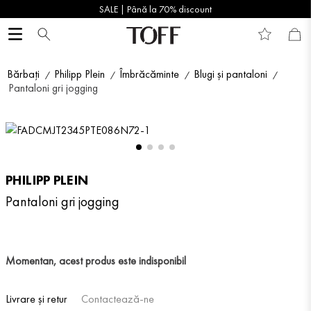
SALE | Până la 70% discount
Bărbați
Philipp Plein
Îmbrăcăminte
Blugi și pantaloni
Pantaloni gri jogging
PHILIPP PLEIN
Pantaloni gri jogging
Momentan, acest produs este indisponibil
Livrare și retur
Contactează-ne