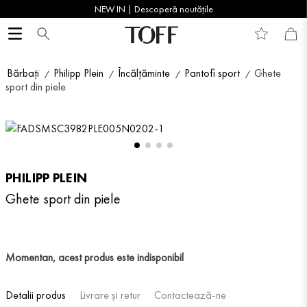
NEW IN | Descoperă noutățile
Bărbați
Philipp Plein
Încălțăminte
Pantofi sport
Ghete
sport din piele
PHILIPP PLEIN
Ghete sport din piele
Momentan, acest produs este indisponibil
Detalii produs
Livrare și retur
Contactează-ne