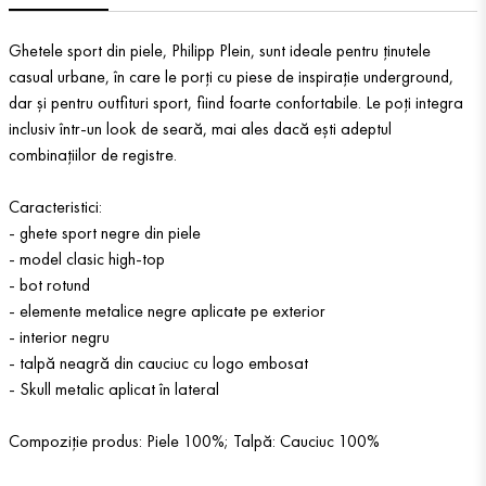
Ghetele sport din piele, Philipp Plein, sunt ideale pentru ținutele
casual urbane, în care le porți cu piese de inspirație underground,
dar și pentru outfituri sport, fiind foarte confortabile. Le poți integra
inclusiv într-un look de seară, mai ales dacă ești adeptul
combinațiilor de registre.
Caracteristici:
- ghete sport negre din piele
- model clasic high-top
- bot rotund
- elemente metalice negre aplicate pe exterior
- interior negru
- talpă neagră din cauciuc cu logo embosat
- Skull metalic aplicat în lateral
Compoziție produs: Piele 100%; Talpă: Cauciuc 100%