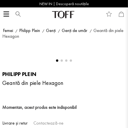
NEW IN | Descoperă noutățile
Femei
Philipp Plein
Genți
Genți de umăr
Geantă din piele
Hexagon
PHILIPP PLEIN
Geantă din piele Hexagon
Momentan, acest produs este indisponibil
Livrare și retur
Contactează-ne