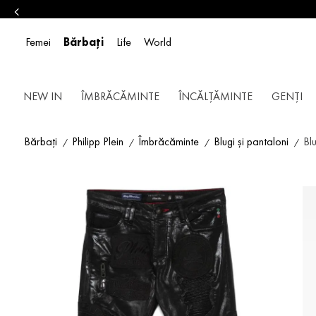
Femei
Bărbați
Life
World
NEW IN
ÎMBRĂCĂMINTE
ÎNCĂLȚĂMINTE
GENȚI
Bărbați
Philipp Plein
Îmbrăcăminte
Blugi și pantaloni
Blu