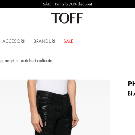
SALE | Până la 70% discount
ACCESORII
BRANDURI
SALE
gi negri cu patchuri aplicate
PH
Blu