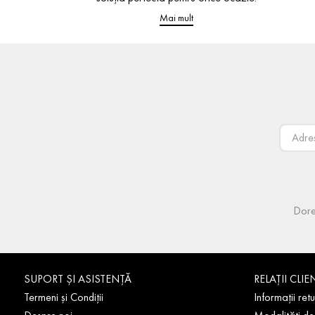
Mai mult
Dore
SUPORT ȘI ASISTENȚĂ
RELAȚII CLIE
Termeni și Condiții
Informații retu