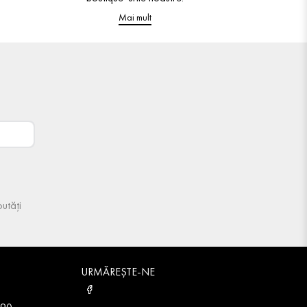
Mai mult
utăți
URMĂREȘTE-NE