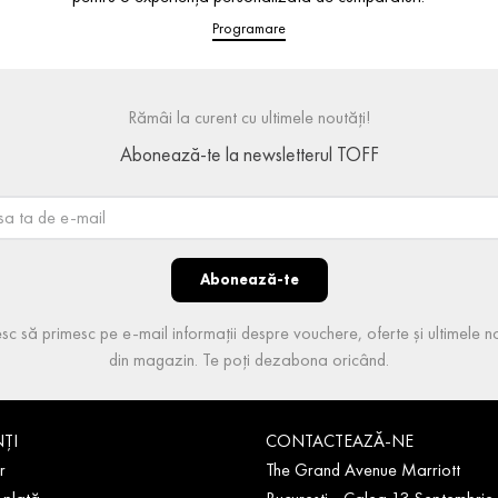
Programare
Rămâi la curent cu ultimele noutăți!
Abonează-te la newsletterul TOFF
Abonează-te
sc să primesc pe e-mail informații despre vouchere, oferte și ultimele no
din magazin. Te poți dezabona oricând.
NȚI
CONTACTEAZĂ-NE
r
The Grand Avenue Marriott