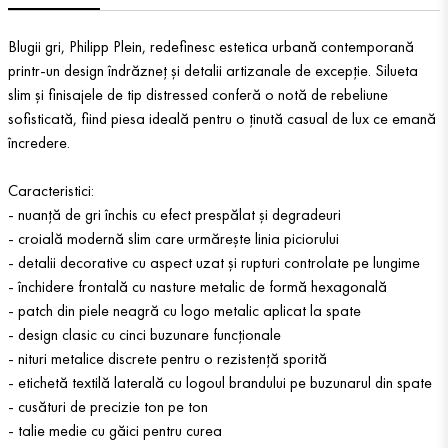
Blugii gri, Philipp Plein, redefinesc estetica urbană contemporană
printr-un design îndrăzneț și detalii artizanale de excepție. Silueta
slim și finisajele de tip distressed conferă o notă de rebeliune
sofisticată, fiind piesa ideală pentru o ținută casual de lux ce emană
încredere.
Caracteristici:
- nuanță de gri închis cu efect prespălat și degradeuri
- croială modernă slim care urmărește linia piciorului
- detalii decorative cu aspect uzat și rupturi controlate pe lungime
- închidere frontală cu nasture metalic de formă hexagonală
- patch din piele neagră cu logo metalic aplicat la spate
- design clasic cu cinci buzunare funcționale
- nituri metalice discrete pentru o rezistență sporită
- etichetă textilă laterală cu logoul brandului pe buzunarul din spate
- cusături de precizie ton pe ton
- talie medie cu găici pentru curea