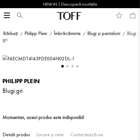
NEW IN | Descoperă noutățile
Bărbați
Philipp Plein
Îmbrăcăminte
Blugi și pantaloni
Blugi
gri
PHILIPP PLEIN
Blugi gri
Momentan, acest produs este indisponibil
Detalii produs
Livrare și retur
Contactează-ne