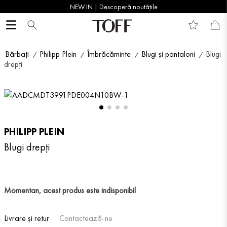
NEW IN | Descoperă noutățile
Bărbați
Philipp Plein
Îmbrăcăminte
Blugi și pantaloni
Blugi
drepți
PHILIPP PLEIN
Blugi drepți
Momentan, acest produs este indisponibil
Livrare și retur
Contactează-ne