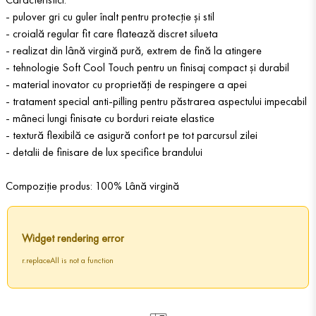
- pulover gri cu guler înalt pentru protecție și stil
- croială regular fit care flatează discret silueta
- realizat din lână virgină pură, extrem de fină la atingere
- tehnologie Soft Cool Touch pentru un finisaj compact și durabil
- material inovator cu proprietăți de respingere a apei
- tratament special anti-pilling pentru păstrarea aspectului impecabil
- mâneci lungi finisate cu borduri reiate elastice
- textură flexibilă ce asigură confort pe tot parcursul zilei
- detalii de finisare de lux specifice brandului
Compoziție produs: 100% Lână virgină
Widget rendering error
r.replaceAll is not a function