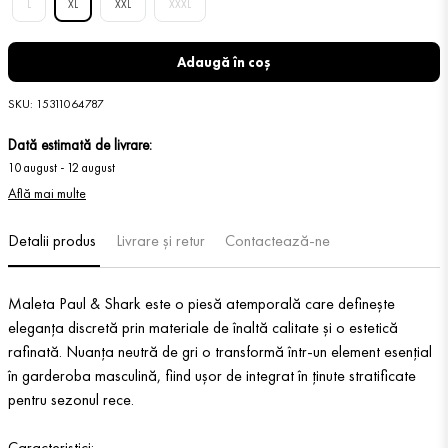
L
XL
XXL
XXXL
Adaugă în coș
SKU
:
15311064787
Dată estimată de livrare:
10 august
-
12 august
Află mai multe
Detalii produs
Livrare și retur
Contactează-ne
Maleta Paul & Shark este o piesă atemporală care definește
eleganța discretă prin materiale de înaltă calitate și o estetică
rafinată. Nuanța neutră de gri o transformă într-un element esențial
în garderoba masculină, fiind ușor de integrat în ținute stratificate
pentru sezonul rece.
Caracteristici: