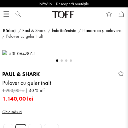
NEW IN | Descoperă noutățile
Bărbați
Paul & Shark
Îmbrăcăminte
Hanorace și pulovere
Pulover cu guler înalt
PAUL & SHARK
Pulover cu guler înalt
1
.
900
,
00
lei
40 %
off
1
.
140
,
00
lei
Ghid măsuri