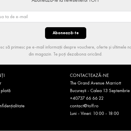
Abonează-te
sc să primesc pe e-mail informații despre vouchere, oferte și ultimele no
din magazin. Te poți dezabona oricând.
NȚI
CONTACTEAZĂ-NE
r
The Grand Avenue Marriott
 plată
București - Calea 13 Septembrie
+40737 66 66 22
nfidențialitate
contact@toff.ro
Luni - Vineri: 10:00 - 18:00