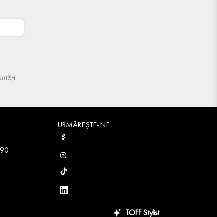
utăți
URMĂREȘTE-NE
 90
TOFF Stylist