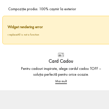
Compoziție produs: 100% cașmir la exterior
Widget rendering error
r.replaceAll is not a function
Card Cadou
Pentru cadouri inspirate, alege cardul cadou TOFF –
soluția perfectă pentru orice ocazie.
Mai mult