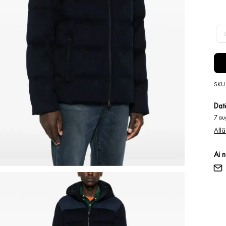
SKU
Dată
7 au
Află
Ai 