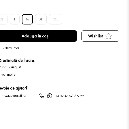
3XL
L
M
XL
XXL
Adaugă în coș
Wishlist
:
1431240750
 estimată de livrare:
gust
-
9 august
 mai multe
nevoie de ajutor?
contact@toff.ro
+40737 66 66 22