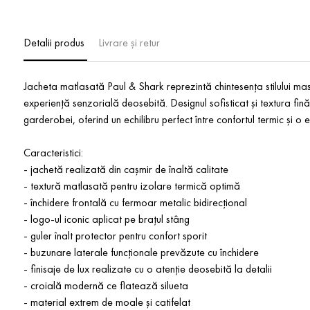
Detalii produs
Livrare și retur
Jacheta matlasată Paul & Shark reprezintă chintesența stilului masc
experiență senzorială deosebită. Designul sofisticat și textura fin
garderobei, oferind un echilibru perfect între confortul termic și o 
Caracteristici:
- jachetă realizată din cașmir de înaltă calitate
- textură matlasată pentru izolare termică optimă
- închidere frontală cu fermoar metalic bidirecțional
- logo-ul iconic aplicat pe brațul stâng
- guler înalt protector pentru confort sporit
- buzunare laterale funcționale prevăzute cu închidere
- finisaje de lux realizate cu o atenție deosebită la detalii
- croială modernă ce flatează silueta
- material extrem de moale și catifelat