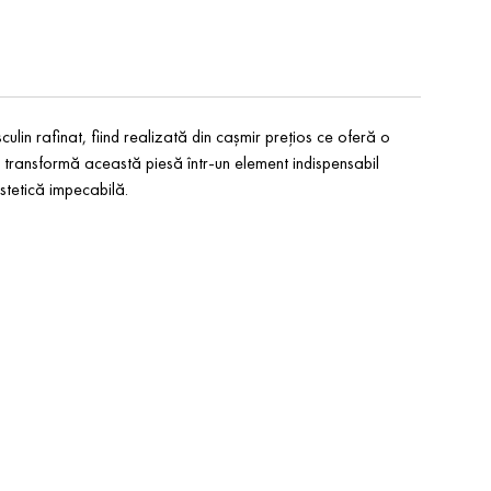
ulin rafinat, fiind realizată din cașmir prețios ce oferă o
ă transformă această piesă într-un element indispensabil
estetică impecabilă.