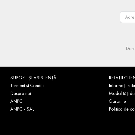
Dore
SUPORT ȘI ASISTENȚĂ
RELAȚII CLIE
Termeni și Condiții
Informații retu
Despre noi
Modalități de
ANPC
Garanție
ANPC - SAL
Politica de co