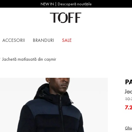
NEW IN | Descoperă noutățile
ACCESORII
BRANDURI
SALE
Jachetă matlasată din cașmir
P
Ja
10
.
7
.
Ghi