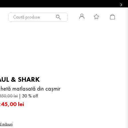
Caută produse
AUL & SHARK
chetă matlasată din cașmir
350
,
00
lei
30 %
off
245
,
00
lei
d măsuri