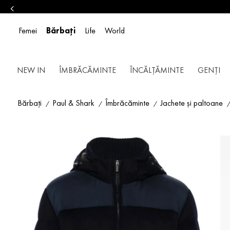
Femei
Bărbați
Life
World
NEW IN
ÎMBRĂCĂMINTE
ÎNCĂLȚĂMINTE
GENȚI
Bărbați
Paul & Shark
Îmbrăcăminte
Jachete și paltoane