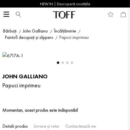
NEW IN | Descoperă noutățile
Bărbați
John Galliano
Încălțăminte
Pantofi decupați și slippers
Papuci imprimeu
JOHN GALLIANO
Papuci imprimeu
Momentan, acest produs este indisponibil
Detalii produs
Livrare și retur
Contactează-ne