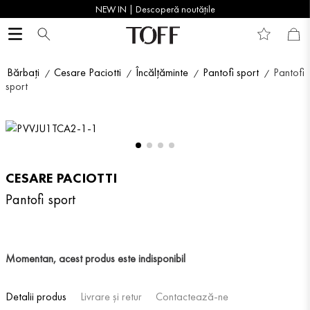
NEW IN | Descoperă noutățile
Bărbați
Cesare Paciotti
Încălțăminte
Pantofi sport
Pantofi
sport
CESARE PACIOTTI
Pantofi sport
Momentan, acest produs este indisponibil
Detalii produs
Livrare și retur
Contactează-ne