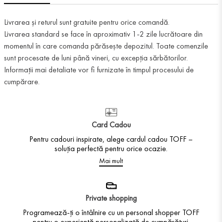
Livrarea și returul sunt gratuite pentru orice comandă.
Livrarea standard se face în aproximativ 1-2 zile lucrătoare din
momentul în care comanda părăsește depozitul. Toate comenzile
sunt procesate de luni până vineri, cu excepția sărbătorilor.
Informații mai detaliate vor fi furnizate în timpul procesului de
cumpărare.
Card Cadou
Pentru cadouri inspirate, alege cardul cadou TOFF –
soluția perfectă pentru orice ocazie.
Mai mult
Private shopping
Programează-ți o întâlnire cu un personal shopper TOFF
pentru o experiență personalizată de cumpărături.