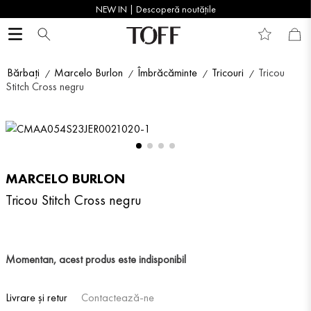
NEW IN | Descoperă noutățile
Bărbați
Marcelo Burlon
Îmbrăcăminte
Tricouri
Tricou
Stitch Cross negru
MARCELO BURLON
Tricou Stitch Cross negru
Momentan, acest produs este indisponibil
Livrare și retur
Contactează-ne