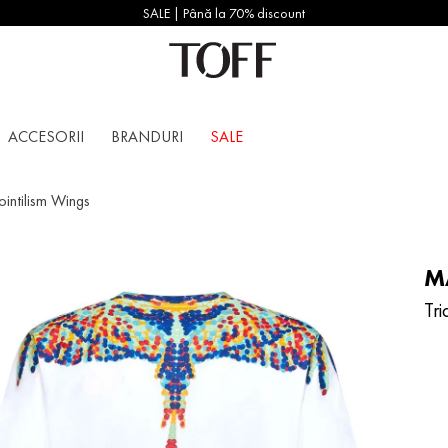
SALE | Până la 70% discount
ACCESORII
BRANDURI
SALE
ointilism Wings
M
Tri