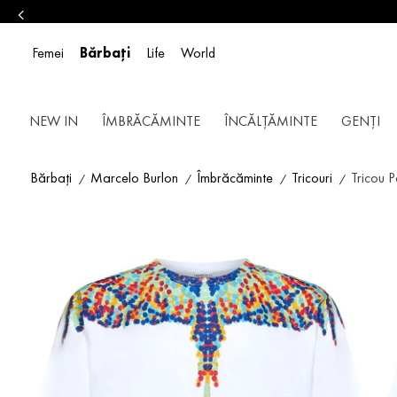
Femei
Bărbați
Life
World
NEW IN
ÎMBRĂCĂMINTE
ÎNCĂLȚĂMINTE
GENȚI
Bărbați
Marcelo Burlon
Îmbrăcăminte
Tricouri
Tricou P