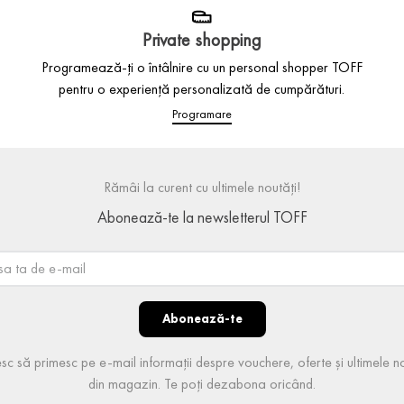
Private shopping
Programează-ți o întâlnire cu un personal shopper TOFF
pentru o experiență personalizată de cumpărături.
Programare
Rămâi la curent cu ultimele noutăți!
Abonează-te la newsletterul TOFF
Abonează-te
sc să primesc pe e-mail informații despre vouchere, oferte și ultimele no
din magazin. Te poți dezabona oricând.