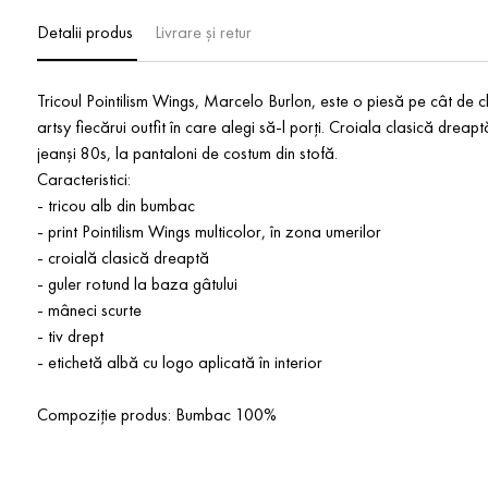
Detalii produs
Livrare și retur
Tricoul Pointilism Wings, Marcelo Burlon, este o piesă pe cât de cl
artsy fiecărui outfit în care alegi să-l porți. Croiala clasică drea
jeanși 80s, la pantaloni de costum din stofă.
Caracteristici:
- tricou alb din bumbac
- print Pointilism Wings multicolor, în zona umerilor
- croială clasică dreaptă
- guler rotund la baza gâtului
- mâneci scurte
- tiv drept
- etichetă albă cu logo aplicată în interior
Compoziție produs: Bumbac 100%