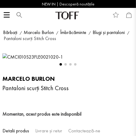
NEW IN | Descoperă noutățile
Bărbați
Marcelo Burlon
Îmbrăcăminte
Blugi și pantaloni
Pantaloni scurți Stitch Cross
MARCELO BURLON
Pantaloni scurți Stitch Cross
Momentan, acest produs este indisponibil
Detalii produs
Livrare și retur
Contactează-ne