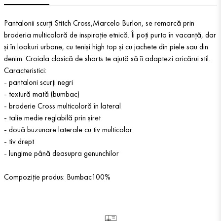
Pantalonii scurți Stitch Cross,Marcelo Burlon, se remarcă prin
broderia multicoloră de inspirație etnică. Îi poți purta în vacanță, dar
și în lookuri urbane, cu teniși high top și cu jachete din piele sau din
denim. Croiala clasică de shorts te ajută să îi adaptezi oricărui stil.
Caracteristici:
- pantaloni scurți negri
- textură mată (bumbac)
- broderie Cross multicoloră în lateral
- talie medie reglabilă prin șiret
- două buzunare laterale cu tiv multicolor
- tiv drept
- lungime până deasupra genunchilor
Compoziție produs: Bumbac100%