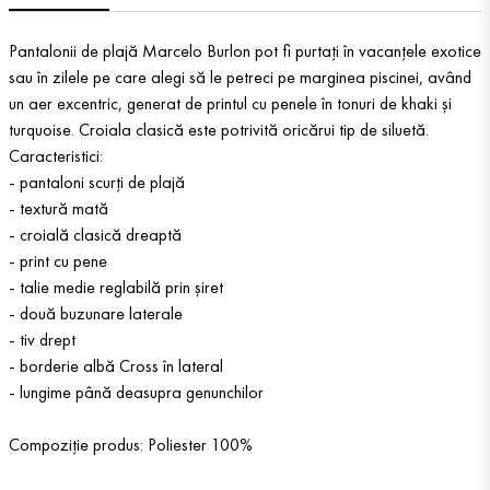
Pantalonii de plajă Marcelo Burlon pot fi purtați în vacanțele exotice
sau în zilele pe care alegi să le petreci pe marginea piscinei, având
un aer excentric, generat de printul cu penele în tonuri de khaki și
turquoise. Croiala clasică este potrivită oricărui tip de siluetă.
Caracteristici:
- pantaloni scurți de plajă
- textură mată
- croială clasică dreaptă
- print cu pene
- talie medie reglabilă prin șiret
- două buzunare laterale
- tiv drept
- borderie albă Cross în lateral
- lungime până deasupra genunchilor
Compoziție produs: Poliester 100%