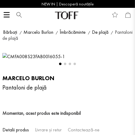
NEW IN | Descoperă noutățile
Bărbați
Marcelo Burlon
Îmbrăcăminte
De plajă
Pantaloni
de plajă
MARCELO BURLON
Pantaloni de plajă
Momentan, acest produs este indisponibil
Detalii produs
Livrare și retur
Contactează-ne