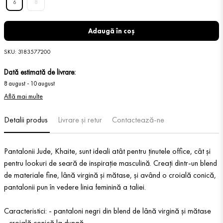
6
8
Adaugă în coș
SKU
:
3183577200
Dată estimată de livrare:
8 august
-
10 august
Află mai multe
Detalii produs
Livrare și retur
Contactează-ne
Pantalonii Jude, Khaite, sunt ideali atât pentru ținutele office, cât și
pentru lookuri de seară de inspirație masculină. Creați dintr-un blend
de materiale fine, lână virgină și mătase, și având o croială conică,
pantalonii pun în vedere linia feminină a taliei.
Caracteristici: - pantaloni negri din blend de lână virgină și mătase
- croială conică la dungă