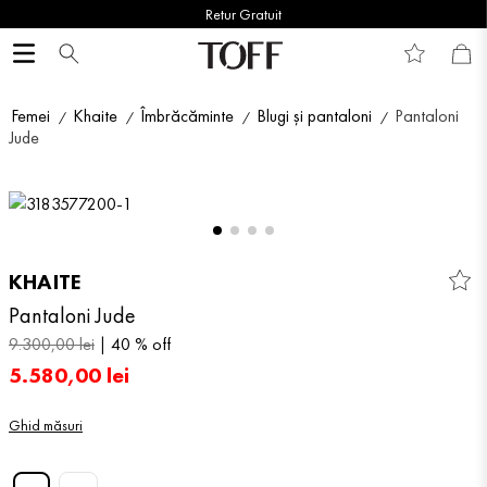
Retur Gratuit
Femei
Khaite
Îmbrăcăminte
Blugi și pantaloni
Pantaloni
Jude
KHAITE
Pantaloni Jude
9
.
300
,
00
lei
40 %
off
5
.
580
,
00
lei
Ghid măsuri