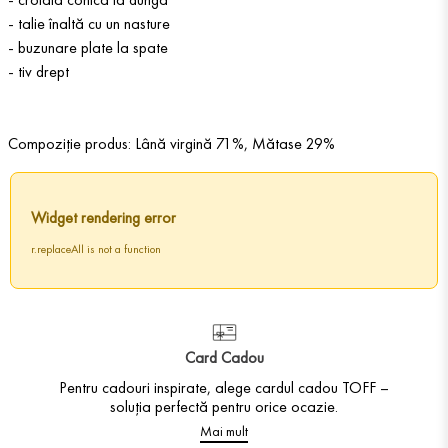
- talie înaltă cu un nasture
- buzunare plate la spate
- tiv drept
Compoziție produs: Lână virgină 71%, Mătase 29%
Widget rendering error
r.replaceAll is not a function
Card Cadou
Pentru cadouri inspirate, alege cardul cadou TOFF –
soluția perfectă pentru orice ocazie.
Mai mult