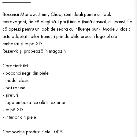
Bocancii Marlow, Jimmy Choo, sunt ideali pentru un look
extravagant, fie că alegi să-i porți într-o ținută casual, cu jeanși, fie
că optezi pentru un look de seară cu influențe punk. Modelul clasic
este adaptat noilor trenduri prin detaliile precum logo-ul alb
embosat și talpa 3D.
Rezervă și probează în magazin.
Caracteristici:
- bocanci negri din piele
- model clasic
- bot rotund
- șireturi
- logo embosat cu alb în exterior
- talpă 3D
- interior din piele
Compoziție produs: Piele 100%