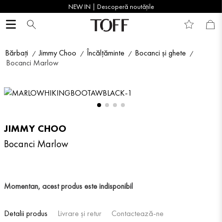
NEW IN | Descoperă noutățile
Bărbați
Jimmy Choo
Încălțăminte
Bocanci și ghete
Bocanci Marlow
JIMMY CHOO
Bocanci Marlow
Momentan, acest produs este indisponibil
Detalii produs
Livrare și retur
Contactează-ne