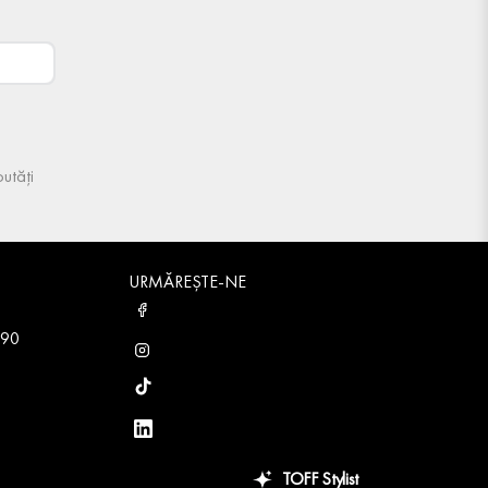
utăți
URMĂREȘTE-NE
 90
TOFF Stylist