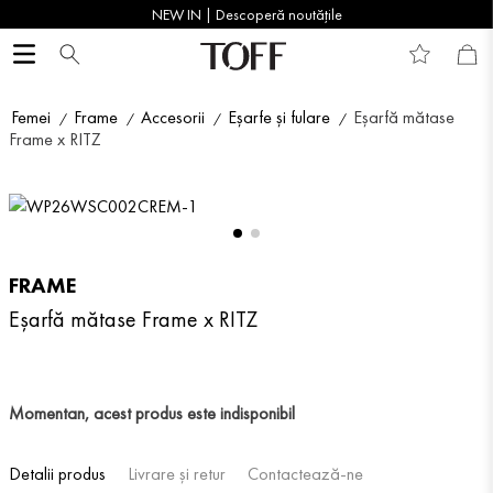
NEW IN | Descoperă noutățile
Femei
Frame
Accesorii
Eșarfe și fulare
Eșarfă mătase
Frame x RITZ
FRAME
Eșarfă mătase Frame x RITZ
Momentan, acest produs este indisponibil
Detalii produs
Livrare și retur
Contactează-ne