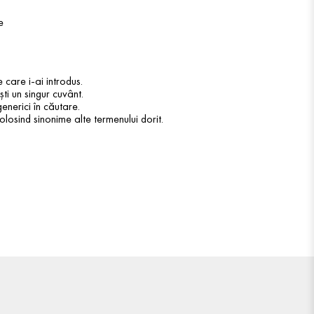
e
 care i-ai introdus.
ti un singur cuvânt.
enerici în căutare.
olosind sinonime alte termenului dorit.