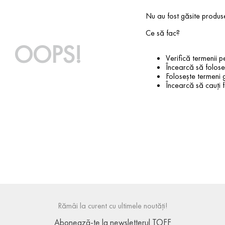
Nu au fost găsite produs
Ce să fac?
OOPS!
Verifică termenii pe
Încearcă să foloseș
Folosește termeni g
Încearcă să cauți f
Rămâi la curent cu ultimele noutăți!
Abonează-te la newsletterul TOFF