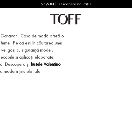
NEW IN | Descoperă noutățile
ino Garavani. Casa de modă oferă o
 femei. Fie că ești în căutarea unei
 vei găsi cu siguranță modelul
pecabile și aplicații elaborate,
lă. Descoperă și
fustele Valentino
a modern ținutele tale.