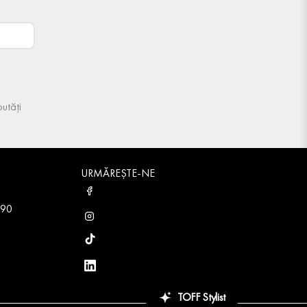
utăți
URMĂREȘTE-NE
 90
TOFF Stylist