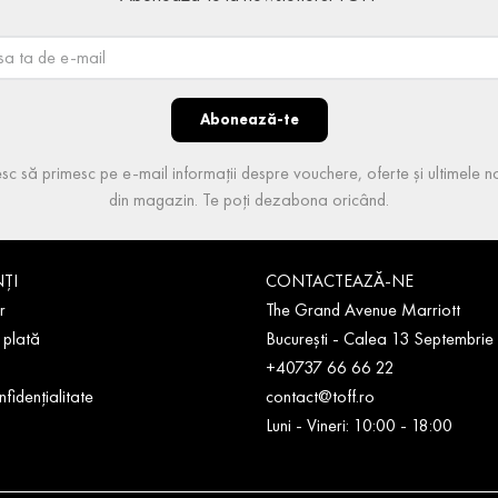
Abonează-te
sc să primesc pe e-mail informații despre vouchere, oferte și ultimele no
din magazin. Te poți dezabona oricând.
NȚI
CONTACTEAZĂ-NE
r
The Grand Avenue Marriott
 plată
București - Calea 13 Septembrie
+40737 66 66 22
nfidențialitate
contact@toff.ro
Luni - Vineri: 10:00 - 18:00