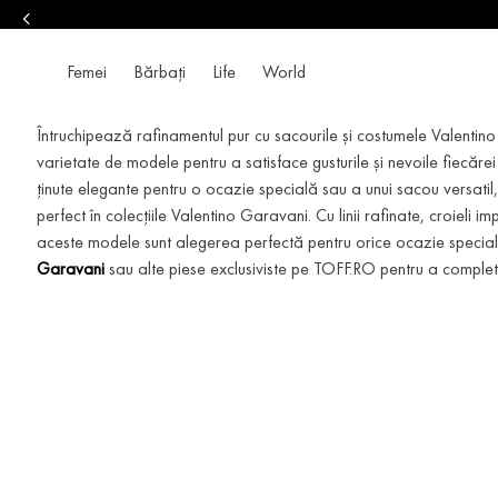
Femei
Bărbați
Life
World
Întruchipează rafinamentul pur cu sacourile și costumele Valent
varietate de modele pentru a satisface gusturile și nevoile fiecărei
ținute elegante pentru o ocazie specială sau a unui sacou versatil,
perfect în colecțiile Valentino Garavani. Cu linii rafinate, croieli im
aceste modele sunt alegerea perfectă pentru orice ocazie specia
Garavani
sau alte piese exclusiviste pe TOFF.RO pentru a complet