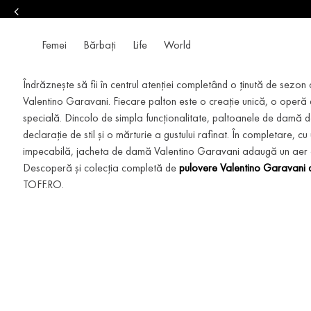
Femei
Bărbați
Life
World
Îndrăznește să fii în centrul atenției completând o ținută de sezo
Valentino Garavani. Fiecare palton este o creație unică, o operă d
specială. Dincolo de simpla funcționalitate, paltoanele de damă d
declarație de stil și o mărturie a gustului rafinat. În completare, cu
impecabilă, jacheta de damă Valentino Garavani adaugă un aer chic 
Descoperă și colecția completă de
pulovere Valentino Garavani
TOFF.RO.