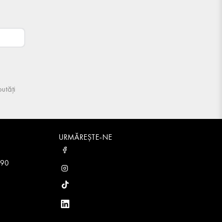
utăți
URMĂREȘTE-NE
 90