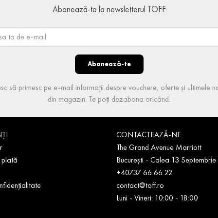
Abonează-te la newsletterul TOFF
Abonează-te
sc să primesc pe e-mail informații despre vouchere, oferte și ultimele no
din magazin. Te poți dezabona oricând.
NȚI
CONTACTEAZĂ-NE
r
The Grand Avenue Marriott
 plată
București - Calea 13 Septembrie
+40737 66 66 22
nfidențialitate
contact@toff.ro
Luni - Vineri: 10:00 - 18:00