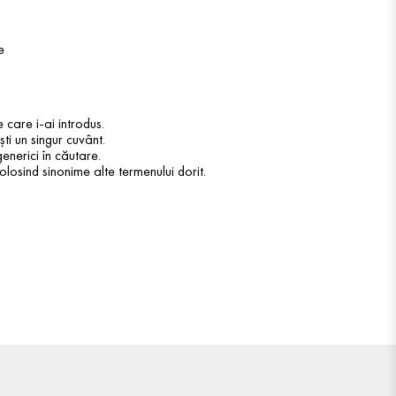
e
 care i-ai introdus.
ti un singur cuvânt.
enerici în căutare.
olosind sinonime alte termenului dorit.