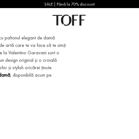
SALE | Până la 70% discount
n cu paltonul elegant de damă
e artă care te va face să te simți
e la Valentino Garavani sunt o
 un design original și o croială
și stylish oricărei ținute.
 damă
, disponibilă acum pe