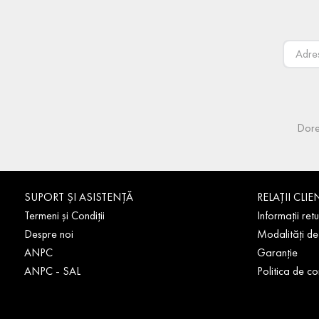
Dore
SUPORT ȘI ASISTENȚĂ
RELAȚII CLIE
Termeni și Condiții
Informații retu
Despre noi
Modalități de
ANPC
Garanție
ANPC - SAL
Politica de co