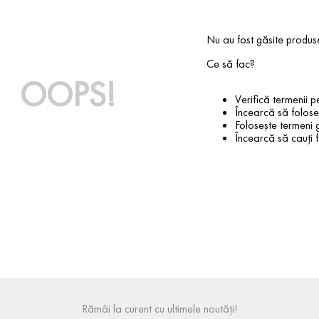
Nu au fost găsite produs
Ce să fac?
OOPS!
Verifică termenii pe
Încearcă să foloseș
Folosește termeni g
Încearcă să cauți f
Rămâi la curent cu ultimele noutăți!