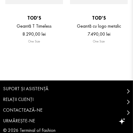
TOD'S
TOD'S
Geantă T Timeless
Geantă cu logo metalic
8
.
290
,
00
lei
7
.
490
,
00
lei
One Size
One Size
SUPORT ȘI ASISTENȚĂ
RELAȚII CLIENȚI
CONTACTEAZĂ-NE
URMĂREȘTE-NE
© 2026 Terminal of Fashion