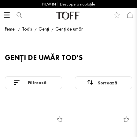
NEW IN | Descoperă noutățile
Femei
Tod's
Genți
Genți de umăr
GENȚI DE UMĂR TOD'S
Filtrează