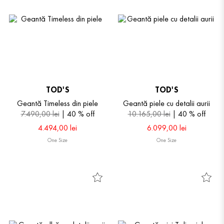
TOD'S
TOD'S
Geantă Timeless din piele
Geantă piele cu detalii aurii
7
.
490
,
00
lei
40 %
off
10
.
165
,
00
lei
40 %
off
4
.
494
,
00
lei
6
.
099
,
00
lei
One Size
One Size