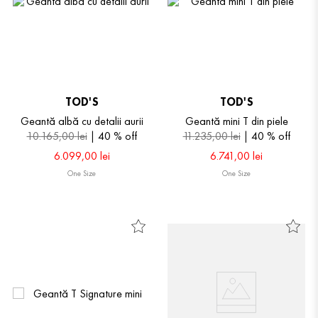
TOD'S
TOD'S
Geantă albă cu detalii aurii
Geantă mini T din piele
10
.
165
,
00
lei
40 %
off
11
.
235
,
00
lei
40 %
off
6
.
099
,
00
lei
6
.
741
,
00
lei
One Size
One Size