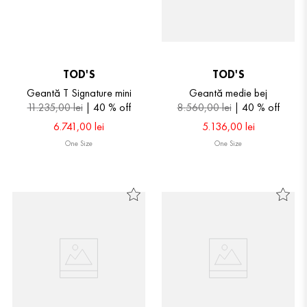
TOD'S
TOD'S
Geantă T Signature mini
Geantă medie bej
11
.
235
,
00
lei
40 %
off
8
.
560
,
00
lei
40 %
off
6
.
741
,
00
lei
5
.
136
,
00
lei
One Size
One Size