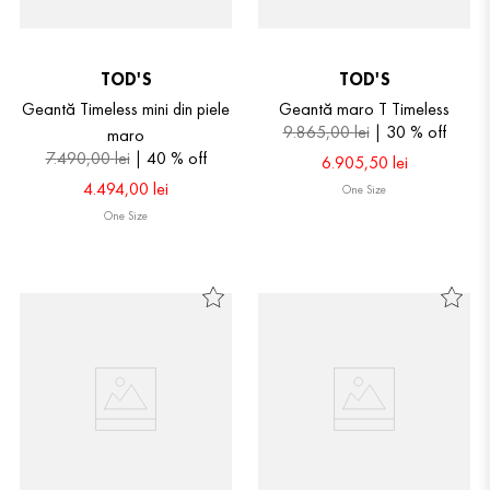
TOD'S
TOD'S
Geantă Timeless mini din piele
Geantă maro T Timeless
9
.
865
,
00
lei
30 %
off
maro
7
.
490
,
00
lei
40 %
off
6
.
905
,
50
lei
4
.
494
,
00
lei
One Size
One Size