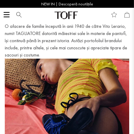
NEW IN | Descoperă noutățile
O afacere de familie începută în anii 1940 de către Vito Lerario,
numit TAGLIATORE datorită măiestriei sale în materie de pantofi,
își continuă până în prezent istoria. Astăzi portofoliul brandului
include, printre altele, și cele mai cunoscute și apreciate tipare de
sacouri și costume.