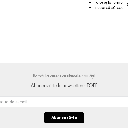
Folosește termeni g
Încearcă să cauți f
Rămâi la curent cu ultimele noutăți!
Abonează-te la newsletterul TOFF
Abonează-te