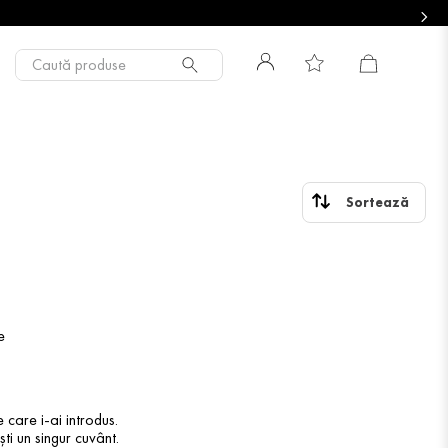
Caută produse
e
 care i-ai introdus.
ti un singur cuvânt.