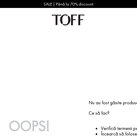
SALE | Până la 70% discount
Nu au fost găsite produs
Ce să fac?
OOPS!
Verifică termenii pe
Încearcă să foloseș