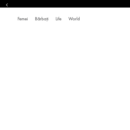
Femei
Bărbați
Life
World