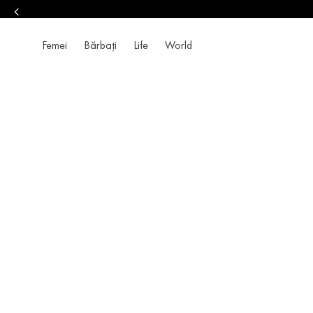
Femei
Bărbați
Life
World