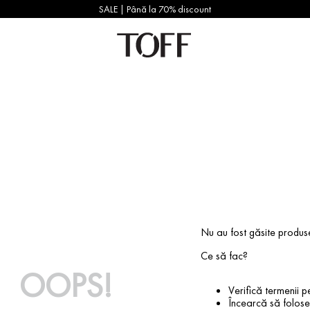
SALE | Până la 70% discount
Nu au fost găsite produs
Ce să fac?
OOPS!
Verifică termenii pe
Încearcă să foloseș