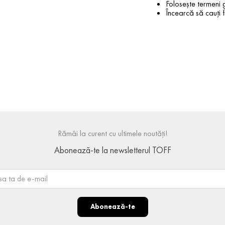
Folosește termeni g
Încearcă să cauți f
Rămâi la curent cu ultimele noutăți!
Abonează-te la newsletterul TOFF
Abonează-te