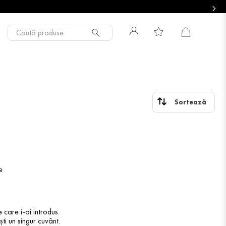
Caută produse
e
 care i-ai introdus.
ti un singur cuvânt.