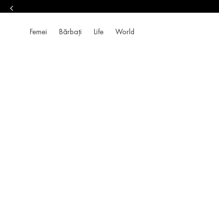
Femei
Bărbați
Life
World