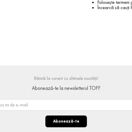
Folosește termeni g
Încearcă să cauți f
Rămâi la curent cu ultimele noutăți!
Abonează-te la newsletterul TOFF
Abonează-te