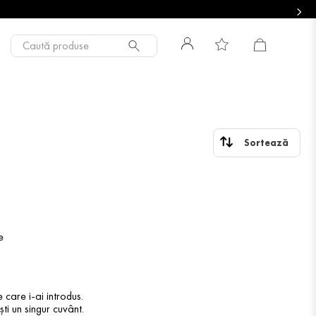
Caută produse
e
 care i-ai introdus.
ti un singur cuvânt.