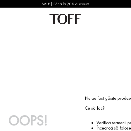
SALE | Până la 70% discount
Nu au fost găsite produs
Ce să fac?
OOPS!
Verifică termenii pe
Încearcă să foloseș