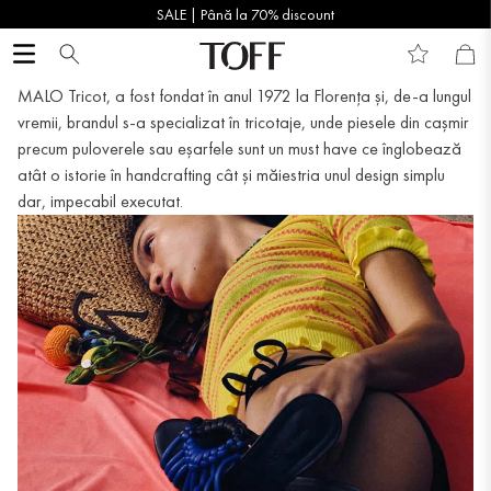
SALE | Până la 70% discount
MALO Tricot, a fost fondat în anul 1972 la Florența și, de-a lungul
vremii, brandul s-a specializat în tricotaje, unde piesele din cașmir
precum puloverele sau eșarfele sunt un must have ce înglobează
atât o istorie în handcrafting cât și măiestria unul design simplu
dar, impecabil executat.