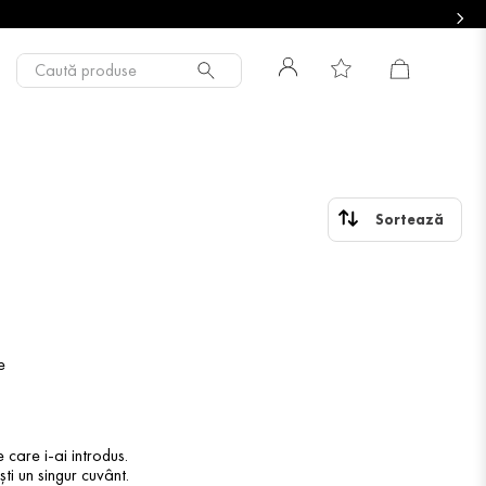
Caută produse
e
 care i-ai introdus.
ti un singur cuvânt.