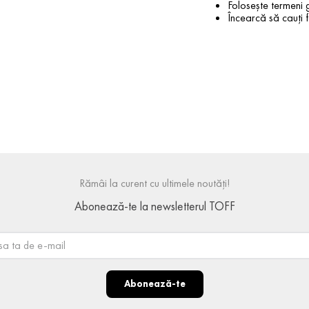
Folosește termeni g
Încearcă să cauți f
Rămâi la curent cu ultimele noutăți!
Abonează-te la newsletterul TOFF
Abonează-te