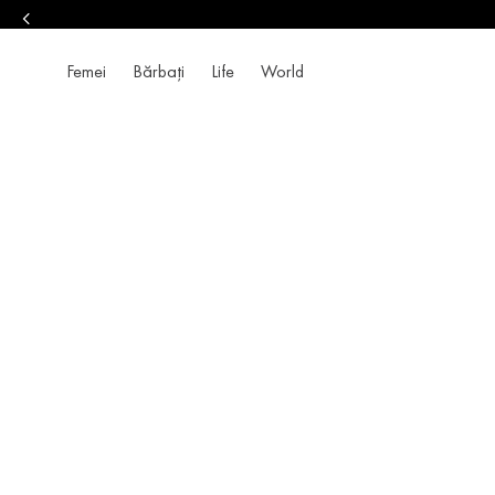
Femei
Bărbați
Life
World