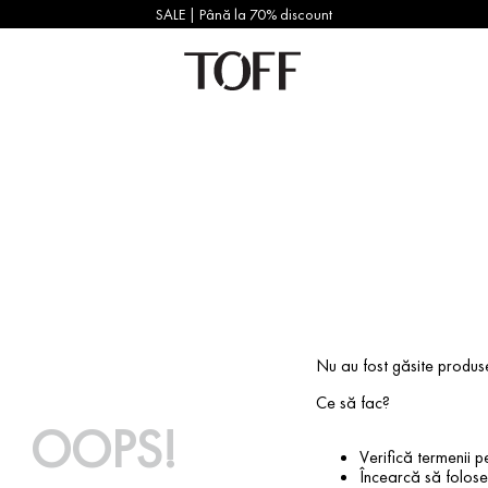
SALE | Până la 70% discount
Nu au fost găsite produs
Ce să fac?
OOPS!
Verifică termenii pe
Încearcă să foloseș