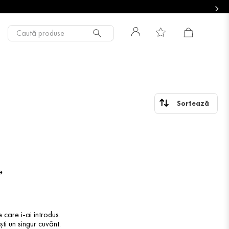
Caută produse
e
 care i-ai introdus.
ti un singur cuvânt.