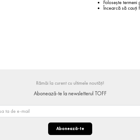
Folosește termeni g
Încearcă să cauți f
Rămâi la curent cu ultimele noutăți!
Abonează-te la newsletterul TOFF
Abonează-te