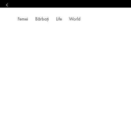
Femei
Bărbați
Life
World