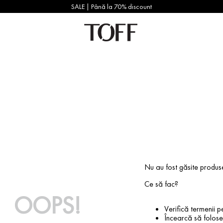
SALE | Până la 70% discount
Nu au fost găsite produs
Ce să fac?
OOPS!
Verifică termenii pe
Încearcă să foloseș