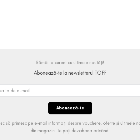
12
6
Rămâi la curent cu ultimele noutăți!
Abonează-te la newsletterul TOFF
Abonează-te
sc să primesc pe e-mail informații despre vouchere, oferte și ultimele no
din magazin. Te poți dezabona oricând.