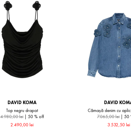
DAVID KOMA
DAVID KOM
Top negru drapat
Cămașă denim cu aplicaț
4
.
980
,
00
lei
50 %
off
7
.
065
,
00
lei
50
2
.
490
,
00
lei
3
.
532
,
50
lei