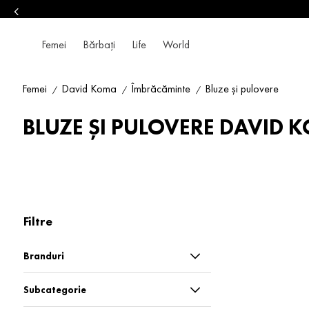
Femei
Bărbați
Life
World
Femei
David Koma
Îmbrăcăminte
Bluze și pulovere
BLUZE ȘI PULOVERE DAVID 
Filtre
Branduri
David Koma
Subcategorie