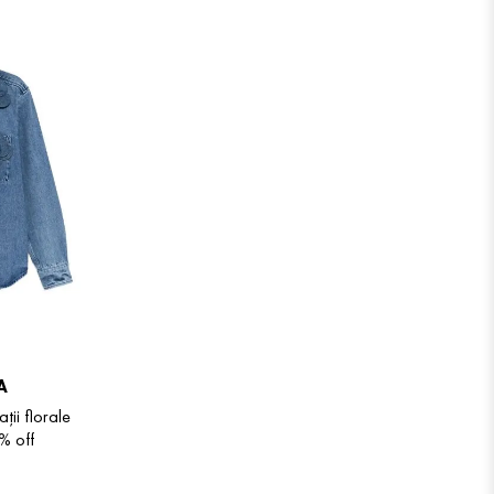
A
ii florale
 %
off