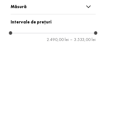
Cămăși
Măsură
Topuri
12
Intervale de prețuri
6
2.490,00 lei
–
3.533,00 lei