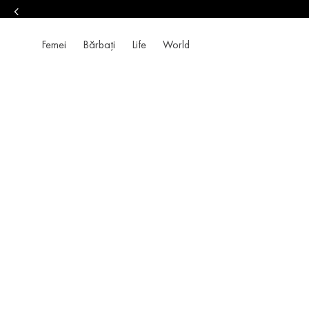
Femei
Bărbați
Life
World