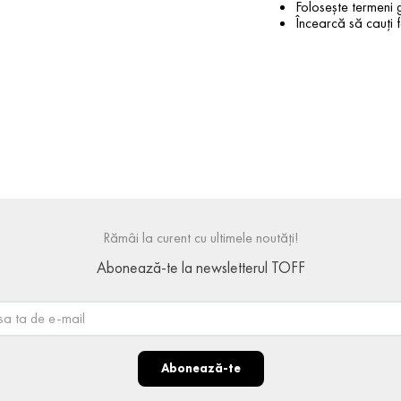
Folosește termeni g
Încearcă să cauți f
Rămâi la curent cu ultimele noutăți!
Abonează-te la newsletterul TOFF
Abonează-te