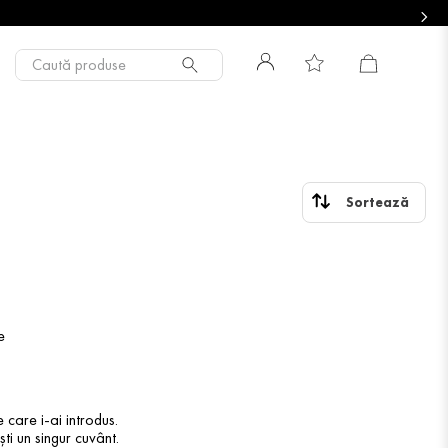
Caută produse
e
 care i-ai introdus.
ti un singur cuvânt.