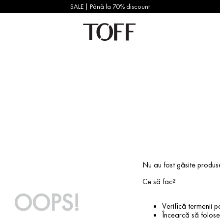
SALE | Până la 70% discount
Nu au fost găsite produs
Ce să fac?
OOPS!
Verifică termenii pe
Încearcă să foloseș