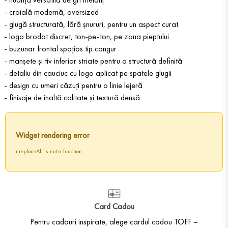
- croială modernă, oversized
- glugă structurată, fără șnururi, pentru un aspect curat
- logo brodat discret, ton-pe-ton, pe zona pieptului
- buzunar frontal spațios tip cangur
- manșete și tiv inferior striate pentru o structură definită
- detaliu din cauciuc cu logo aplicat pe spatele glugii
- design cu umeri căzuți pentru o linie lejeră
- finisaje de înaltă calitate și textură densă
Widget rendering error
r.replaceAll is not a function
Card Cadou
Pentru cadouri inspirate, alege cardul cadou TOFF –