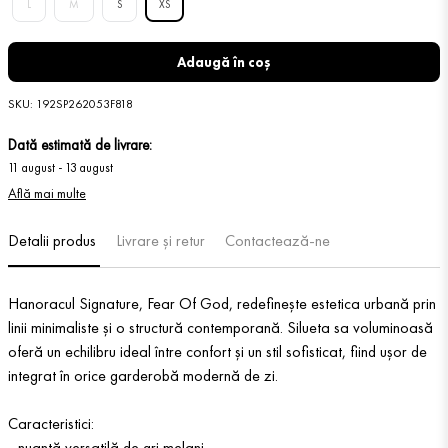
L
M
S
XS
Adaugă în coș
SKU
:
192SP262053F818
Dată estimată de livrare:
11 august
-
13 august
Află mai multe
Detalii produs
Livrare și retur
Contactează-ne
Hanoracul Signature, Fear Of God, redefinește estetica urbană prin
linii minimaliste și o structură contemporană. Silueta sa voluminoasă
oferă un echilibru ideal între confort și un stil sofisticat, fiind ușor de
integrat în orice garderobă modernă de zi.
Caracteristici:
- nuanță versatilă de gri melanj