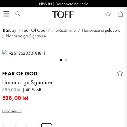
NEW IN | Descoperă noutățile
Bărbați
Fear Of God
Îmbrăcăminte
Hanorace și pulovere
Hanorac gri Signature
FEAR OF GOD
Hanorac gri Signature
880
,
00
lei
40 %
off
528
,
00
lei
Ghid măsuri