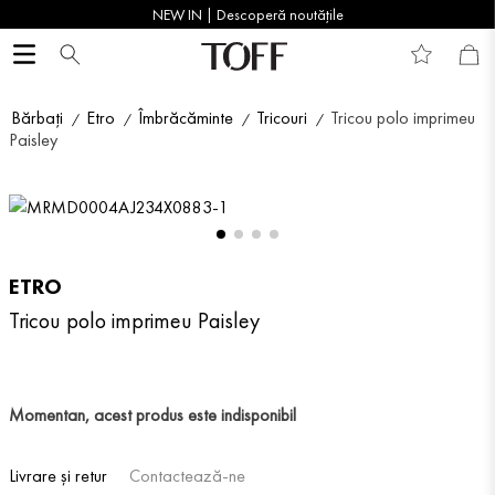
NEW IN | Descoperă noutățile
Bărbați
Etro
Îmbrăcăminte
Tricouri
Tricou polo imprimeu
Paisley
ETRO
Tricou polo imprimeu Paisley
Momentan, acest produs este indisponibil
Livrare și retur
Contactează-ne