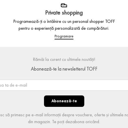
Private shopping
Programează-ți o întâlnire cu un personal shopper TOFF
pentru o experiență personalizată de cumpărături.
Programare
Rămâi la curent cu ultimele noutăți!
Abonează-te la newsletterul TOFF
Abonează-te
sc să primesc pe e-mail informații despre vouchere, oferte și ultimele no
din magazin. Te poți dezabona oricând.