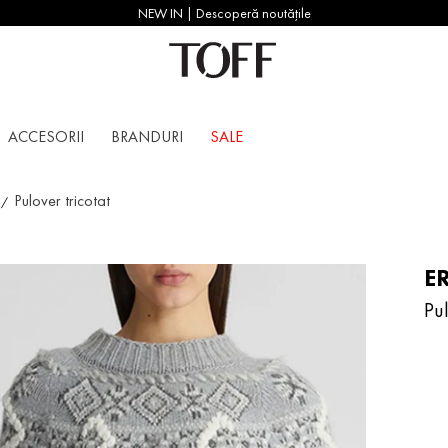
NEW IN | Descoperă noutățile
ACCESORII
BRANDURI
SALE
Pulover tricotat
E
Pul