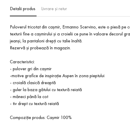
Detalii produs
Livrare și retur
Puloverul tricotat din cașmir, Ermanno Scervino, este o piesă pe câ
texturii fine a cașmirului și a croielii ce pune în valoare decorul gr
jeanși, la pantaloni drepți cu talie înaltă.
Rezervă și probează în magazin.
Caracteristici:
- pulover gri din cașmir
-motive grafice de inspirație Aspen în zona pieptului
- croială clasică dreaptă
- guler la baza gâtului cu textură reiată
- mâneci până la cot
- tiv drept cu textură reiată
Compoziție produs: Cașmir 100%