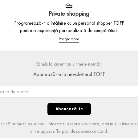
Private shopping
Programează-ți o întâlnire cu un personal shopper TOFF
pentru o experiență personalizată de cumpărături.
Programare
Rămâi la curent cu ultimele noutăți!
Abonează-te la newsletterul TOFF
Abonează-te
sc să primesc pe e-mail informații despre vouchere, oferte și ultimele no
din magazin. Te poți dezabona oricând.