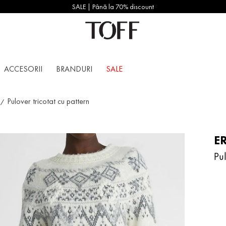
SALE | Până la 70% discount
ACCESORII
BRANDURI
SALE
Pulover tricotat cu pattern
E
Pul