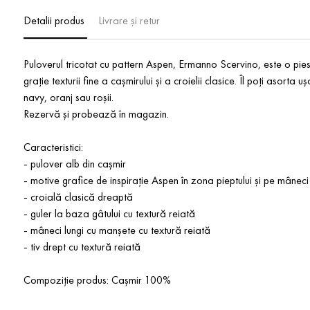
Detalii produs
Livrare și retur
Puloverul tricotat cu pattern Aspen, Ermanno Scervino, este o pies
grație texturii fine a cașmirului și a croielii clasice. Îl poți asorta u
navy, oranj sau roșii.
Rezervă și probează în magazin.
Caracteristici:
- pulover alb din cașmir
- motive grafice de inspirație Aspen în zona pieptului și pe mâneci
- croială clasică dreaptă
- guler la baza gâtului cu textură reiată
- mâneci lungi cu manșete cu textură reiată
- tiv drept cu textură reiată
Compoziție produs: Cașmir 100%